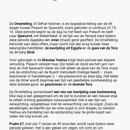
De
Omertelling
, of
Sefirat Ha’omer
, is de dagelijkse telling van de 49
dagen tussen Pesach en Sjawoe’ot, zoals geboden in Leviticus 23:15-
16. Deze periode begint op de dag na het feest van Pesach en leidt
naar
Sjawoe’ot
, het Wekenfeest. In de tijd van de Tempel werd tijdens
deze periode dagelijks een
omer
(maat) gerst geofferd. De Omertelling
herinnert aan deze offers, maar vormt ook een brug tussen twee
belangrijke heilsfeiten:
de bevrijding uit Egypte
en de
gave van de Tora
op de berg
Sinaï
.
Voor gelovigen in de
Messias Yeshua
krijgt deze periode een diepere
vervulling. Pesach verwijst naar Zijn lijden en dood als het Lam van
God, en met Sjawoe’ot vieren wij niet alleen de gave van de Tora, maar
ook de uitstorting van de Ruach HaKodesh (Heilige Geest) – zoals
beschreven in Handelingen 2 – die plaatsvond op deze dag. Het tellen
van de Omer wordt daarmee een tijd van geestelijke voorbereiding op
deze dubbele gave: de
geschreven
en de
levende Tora
.
De Omertelling symboliseert
een reis van bevrijding naar bestemming
.
Elke dag is een gelegenheid om de ziel te zuiveren en een nieuwe stap
te zetten richting geestelijke volwassenheid. Het is een tijd van
verwachting, vergelijkbaar met de verwachting van de oogst. Zoals de
eerstelingen de belofte van de volle oogst in zich dragen, zo verwijst
Yeshua als Eersteling van de opstanding naar de grote oogst van
zielen die nog komen zal.
Psalm 67
, met zijn 7 verzen en 49 woorden, wordt vaak tijdens deze
periode gelezen. Het is een gebed om zegen, om licht, en om