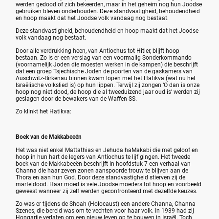
werden gedood of zich bekeerden, maar in het geheim nog hun Joodse
gebruiken bleven onderhouden. Deze standvastigheid, behoudendheid
en hoop maakt dat het Joodse volk vandaag nog bestaat.
Deze standvastigheid, behoudendheid en hoop maakt dat het Joodse
volk vandaag nog bestaat.
Door alle verdrukking heen, van Antiochus tot Hitler, blijft hoop
bestaan. Zo is er een verslag van een voormalig Sonderkommando
(voornamelijk Joden die moesten werken in de kampen) die beschrijft
dat een groep Tsjechische Joden de poorten van de gaskamers van
Auschwitz-Birkenau binnen kwam lopen met het Hatikva (wat nu het
Israëlische volkslied is) op hun lippen. Terwijl zij zongen ‘O dan is onze
hoop nog niet dood, de hoop die al tweeduizend jaar oud is’ werden zij
geslagen door de bewakers van de Waffen SS.
Zo klinkt het Hatikva:
Boek van de Makkabeeën
Het was niet enkel Mattathias en Jehuda haMakabi die met geloof en
hoop in hun hart de legers van Antiochus te lijf gingen. Het tweede
boek van de Makkabeeën beschrijft in hoofdstuk 7 een verhaal van
Channa die haar zeven zonen aanspoorde trouw te blijven aan de
Thora en aan hun God. Door deze standvastigheid stierven zij de
marteldood. Haar moed is vele Joodse moeders tot hoop en voorbeeld
geweest wanneer zij zelf werden geconfronteerd met dezelfde keuzes.
Zo was er tijdens de Shoah (Holocaust) een andere Channa, Channa
Szenes, die bereid was om te vechten voor haar volk. In 1939 had zij
Hongarije verlaten om een nieuw leven op te bouwen in Israël. Toch