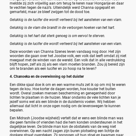
meldde zij zich vrijwillig aan om terug te keren naar Hongarije en daar
te vechten tegen de nazi’s. Uiteindelijk werd Channa opgepakt en
gemarteld, maar ze bleef zwijgen tot de dood toe.
Gelukkig is de lucifer die wordt verteerd bij het aansteken van een vlam.
Gelukkig is de vlam die brandt in de verborgen hoeken van het hart.
Gelukkig is het hart dat sterk genoeg is om eervol te sterven.
Gelukkig is de lucifer die wordt verteerd bij het aansteken van een vlam.
Deze woorden van Channa Szenes leven vandaag nog door. Het zijn
woorden die gaan over het Joodse volk, een volk dat leeft omdat zij niet
meegaat met de winden van de wereld. Een volk dat in alle verdrukking
blijft hopen, zelf als zij als een vlam moeten branden. Zou jij bereid zijn
om te branden als een lucifer en zo hoop na te leven?
4. Chanoeka en de overwinning op het duister
Een dikke sjaal doe ik om en een warme muts zet ik op om mij te weren
tegen de kou. Hoe korter de dagen worden, hoe kouder het buiten
wordt. Overal zoeken mensen bescherming en genegenheid door
lichten te plaatsen in de huizen. Maar ondanks de vele lichten kan je
jezelf soms wel als een blinde in de duisternis voelen. Wij hebben
allemaal dat licht in onze ogen nodig om de levenswegen te kunnen
bepalen.
Een Midrash (
Joodse wijsheid)
vertelt dat er eens een blinde man was
die geen familie of vrienden had die hem konden ondersteunen in het
dagelijkse leven. De blinde man kon de obstakels van de weg niet
overwinnen. Op een nacht zagen zijn buren plotseling een lichtje de
donkere straat oversteken. Zij sprongen uit hun stoel en kwamen naar