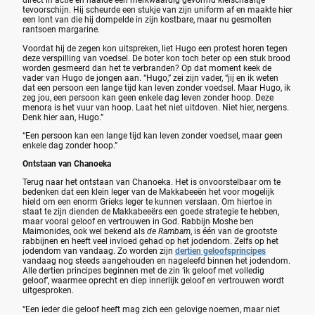
direct in actie en haalde een merkwaardig gevormd kleischaaltje
tevoorschijn. Hij scheurde een stukje van zijn uniform af en maakte hier
een lont van die hij dompelde in zijn kostbare, maar nu gesmolten
rantsoen margarine.
Voordat hij de zegen kon uitspreken, liet Hugo een protest horen tegen
deze verspilling van voedsel. De boter kon toch beter op een stuk brood
worden gesmeerd dan het te verbranden? Op dat moment keek de
vader van Hugo de jongen aan. “Hugo,” zei zijn vader, “jij en ik weten
dat een persoon een lange tijd kan leven zonder voedsel. Maar Hugo, ik
zeg jou, een persoon kan geen enkele dag leven zonder hoop. Deze
menora is het vuur van hoop. Laat het niet uitdoven. Niet hier, nergens.
Denk hier aan, Hugo.”
“Een persoon kan een lange tijd kan leven zonder voedsel, maar geen
enkele dag zonder hoop.”
Ontstaan van Chanoeka
Terug naar het ontstaan van Chanoeka. Het is onvoorstelbaar om te
bedenken dat een klein leger van de Makkabeeën het voor mogelijk
hield om een enorm Grieks leger te kunnen verslaan. Om hiertoe in
staat te zijn dienden de Makkabeeërs een goede strategie te hebben,
maar vooral geloof en vertrouwen in God. Rabbijn Moshe ben
Maimonides, ook wel bekend als
de Rambam
, is één van de grootste
rabbijnen en heeft veel invloed gehad op het jodendom. Zelfs op het
jodendom van vandaag. Zo worden zijn
dertien geloofsprincipes
vandaag nog steeds aangehouden en nageleefd binnen het jodendom.
Alle dertien principes beginnen met de zin ‘ik geloof met volledig
geloof’, waarmee oprecht en diep innerlijk geloof en vertrouwen wordt
uitgesproken.
“Een ieder die geloof heeft mag zich een gelovige noemen, maar niet