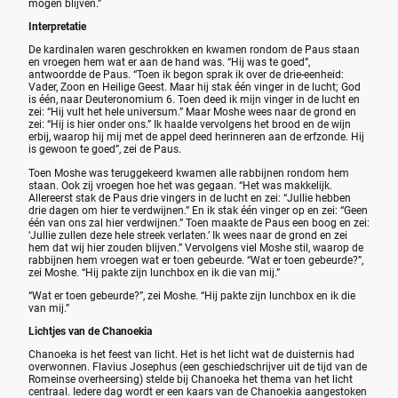
mogen blijven.”
Interpretatie
De kardinalen waren geschrokken en kwamen rondom de Paus staan
en vroegen hem wat er aan de hand was. “Hij was te goed”,
antwoordde de Paus. “Toen ik begon sprak ik over de drie-eenheid:
Vader, Zoon en Heilige Geest. Maar hij stak één vinger in de lucht; God
is één, naar Deuteronomium 6. Toen deed ik mijn vinger in de lucht en
zei: “Hij vult het hele universum.” Maar Moshe wees naar de grond en
zei: “Hij is hier onder ons.” Ik haalde vervolgens het brood en de wijn
erbij, waarop hij mij met de appel deed herinneren aan de erfzonde. Hij
is gewoon te goed”, zei de Paus.
Toen Moshe was teruggekeerd kwamen alle rabbijnen rondom hem
staan. Ook zij vroegen hoe het was gegaan. “Het was makkelijk.
Allereerst stak de Paus drie vingers in de lucht en zei: “Jullie hebben
drie dagen om hier te verdwijnen.” En ik stak één vinger op en zei: “Geen
één van ons zal hier verdwijnen.” Toen maakte de Paus een boog en zei:
‘Jullie zullen deze hele streek verlaten.’ Ik wees naar de grond en zei
hem dat wij hier zouden blijven.” Vervolgens viel Moshe stil, waarop de
rabbijnen hem vroegen wat er toen gebeurde. “Wat er toen gebeurde?”,
zei Moshe. “Hij pakte zijn lunchbox en ik die van mij.”
“Wat er toen gebeurde?”, zei Moshe. “Hij pakte zijn lunchbox en ik die
van mij.”
Lichtjes van de Chanoekia
Chanoeka is het feest van licht. Het is het licht wat de duisternis had
overwonnen. Flavius Josephus (een geschiedschrijver uit de tijd van de
Romeinse overheersing) stelde bij Chanoeka het thema van het licht
centraal. Iedere dag wordt er een kaars van de Chanoekia aangestoken