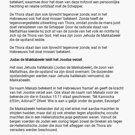
betekent, waarmee door het doen van deze mitzvot een persoonlijke
hechting en relatie ontstaat met de Schepper.
De Thora staat dan ook lijnrecht tegenover zonde, wat in het
Hebreeuws ook ‘het doel missen’ betekent. Zonde heeft de
tegenovergestelde uitwerking van Thora, omdat zonde de mens juist
doet verwijderen van de Schepper. Door de radicale daad van
Mattathias keerde hij zich af van de zonde van het volk en richtte hij
zich op de Thora van God. Het was zijn zoon Jehuda de Makkabeeër
die de opstand leidde.
De Thora staat dan ook lijnrecht tegenover zonde, wat in het
Hebreeuws ‘het doel missen’ betekent.
Judas de Makkabeeër leidt het Joodse verzet
Het was Jehuda haMakabi (Judas de Makkabeeër), de zoon van
Mattathias, die de opstand na zijn dood overnam. De duizenden
opstandelingen werden naar Jehuda haMakabi vernoemd; de
Makkabeeën.
De naam Makabi betekent in het Hebreeuws ‘hamer’ en geeft de kracht
van het Joodse verzet aan. Ook staat de naam van Makabi voor de
bekende zin die in Exodus 15:11 staat geschreven. “Mi Kamocha
b’Elim, Adonai?” Ofwel: Wie is aan u gelijk onder de goden, Eeuwige?
De Makkabeeën herkenden dat zij niet enkel met aardse machten te
strijden hadden, maar dat zij ook streden tegen afgodische, occulte
machten die in een Hellenistische jasje gestoken waren. Vanuit de
bergen voerden de Joden een oorlog tegen zowel de Grieken als tegen
de Hellenistische Joden die door het afleggen van de Thora als
verraders werden beschouwd.