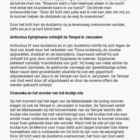
de blinde man toe. “Waarom bent u hier helemaal alleen in de nacht
met enkel een brandende kaars in uw hand?”. De blinde man
antwoordde hen: “Door dit licht zien jullie wat ik niet kan zien om mij zo
te kunnen helpen de obstakels op de weg te overwinnen”.
Door het licht kan de duisternis op je levensweg overwonnen worden,
zelfs als je in je hart blind bent.
Antiochus Ephiphanes ontwijdt de Tempel in Jeruzalem
Antiochus IV was duisternis en in zijn duisternis richtte hij zich tegen de
God van Israël door het verbieden van Thora-onderwijs, de Joodse
spijswetten, shabbat en de besnijdenis. Daarnaast verhief hij ook
zichzelf tot god, door zichzelf
Epiphanes
te noemen. Epiphanes
betekent namelijk ‘manifestatie van god’. Hij kreeg van velen echter de
spotnaam
Epimanes
, de gestoorde, vanwege zijn gewelddadige acties.
Maar naast deze gruweldaden plaatste hij ook een gigantisch
afgodenbeeld van Zeus in de Tempel van God in Jeruzalem. De Tempel
van God werd door dit afgodsbeeld en door de onreine offers die
werden gebracht ontwijd.
Chanoeka en het wonder van het kruikje olie
Op het moment dat het leger van de Makkabeeën de oorlog wonnen
kregen zij ook de Tempel in Jeruzalem in handen. De Talmoed vertelt
dat de Makkabeeën bij het binnentreden van de Tempel slechts één
kruikje olie vonden die niet verontreinigd was. Het kruikje met olie was
echter maar voldoende voor één dag om de Menora te kunnen branden,
maar toen gebeurde daar een wonder. Want met de olie uit dat ene
kruikje kon de Menora voor maar liefst acht dagen branden! Een kleine
hoeveelheid olie is voldoende om tot licht te zijn voor de eeuwigheid.
Door dit licht werd de duisternis overwonnen; het huis van God werd