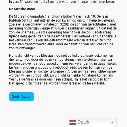
In vers 31 wordt een detail gemeld waar veel mensen over heen lezen.
De Messias komt
De Midrashic Aggadah (Tanchuma Buber, Vayishlach 10; Genesis
Rabbah 68:10) [legt uit]: en de zon kwam op om zijn heup te genezen,
zoals er is geschreven: (Maleachi 3:20): ‘de zon van gerechtigheid, met
genezing onder zijn vleugels’”. Ofwel: de rabbijnen leggen uit dat het de
zon, de Shamasj, was die genezing bracht over Jacob. Jacob kreeg
tijdens deze gebeurtenis de naam ‘Israël’. Het verhaal van Chanoeka is
het verhaal van Jakob die getranformeerd werd in Israël en zich tot
Israël kan transformeren enkel door de genezing van het licht van de
zon te ontvangen.
Nu is dit licht van de Messias nog niet volledig op Israël gekomen en
dienen zij nog door de lagen van duisternis heen te steken, maar wij
mogen geloven dat God spoedig hierin een verandering in gaat maken.
En hierin mogen wij, Jood of niet-Jood reeds tot een licht zijn om de
Messias dichter en dichter te brengen. Al ben je maar één lichtje, samen
worden wij een groot licht. En dit licht kan enkel tot stand komen als
Yeshua de Messias door ons heen schijnt. Hij is het verborgen licht
Dat spoedig zichtbaar zal worden voor Israël en de hele wereld.
Gods feesten
Dutch