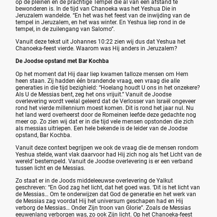
op de pleinen en de prachtige Tempel die al van een afstand te
bewonderen is. In de tijd van Chanoeka was het Yeshua Die in
Jeruzalem wandelde. “En het was het feest van de inwijding van de
tempel in Jeruzalem, en het was winter. En Yeshua liep rond in de
tempel, in de zuilengang van Salomo”.
Vanuit deze tekst uit Johannes 10:22 zien wij dus dat Yeshua het
Chanoeka-feest vierde. Waarom was Hij anders in Jeruzalem?
De Joodse opstand met Bar Kochba
Op het moment dat Hij daar liep kwamen talloze mensen om Hem
heen staan. Zij hadden één brandende vraag, een vraag die alle
generaties in die tijd bezighield: “Hoelang houdt U ons in het onzekere?
Als U de Messias bent, zeg het ons vrijuit.” Vanuit de Joodse
overlevering wordt veelal geleerd dat de Verlosser van Israël ongeveer
rond het vierde millennium moest komen. Dit is rond het jaar nul. Nu
het land werd overheerst door de Romeinen leefde deze gedachte nog
meer op. Zo zien wij dat er in die tijd vele mensen opstonden die zich
als messias uitriepen. Een hele bekende is de leider van de Joodse
opstand, Bar Kochba.
Vanuit deze context begrijpen we ook de vraag die de mensen rondom
Yeshua stelde, want vlak daarvoor had Hij zich nog als ‘het Licht van de
wereld’ bestempeld. Vanuit de Joodse overlevering is er een verband
tussen licht en de Messias.
Zo staat er in de Joods middeleeuwse overlevering de Yalkut
geschreven: “En God zag het licht, dat het goed was. ‘Dit is het licht van
de Messias… Om te onderwijzen dat God de generatie en het werk van
de Messias zag voordat Hij het universum geschapen had en Hij
verborg de Messias… Onder Zijn troon van Glorie”. Zoals de Messias
eeuwenlang verborgen was, zo ook Zijn licht. Op het Chanoeka-feest