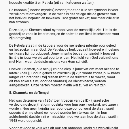
hoogste kwaliteit) en Petiela (pit van katoenen watten).
De kabbala (Joodse mystiek) beschrijft dat de Klie het symbool is voor
‘de wil om te ontvangen’. In de mens is dat de ego die de grenzen van
het individu bepalen en bewaken. Hoe groter het vat, hoe meer olie er in
kan stromen.
Deze olie, de Shemen, staat symbool voor de menselijke ziel. Het is de
goddelijke vonk in ieder mens, en de potentie om licht te scheppen voor
zijn omgeving.
De Petiela staat in de kabbala voor de menselijke intentie voor gebed
en het zoeken naar God. De Petiela, de lont, bepaalt hoeveel en hoelang
een kaars licht produceert. Jouw intentie bepaalt uiteindelijk hoeveel
licht je in jouw wereld zal voortbrengen. Het licht van God verbindt ons
met Hem, waar de duisternis ons van Hem scheidt.
Hoeveel Shemen, olie heb jij en hoe diep is jouw vat om meer olie toe te
laten? Zoek jij God in gebed en overdenk jij Zijn woord zodat jouw kaars
langer kan branden? Wij dienen licht in de duisternis te maken, maar
dit kan enkel als wij door de Shamasj, de Dienstknecht, worden
aangestoken. Onze harten moeten hierin wel zuiver en rein zijn.
5. Chanoeka en de Tempel
Het was de zomer van 1967 toen troepen van de IDF (Israëlische
verdedigingsleger) het onmogelijke voor hun ogen werkelijkheid zagen
worden. Nog geen twintig jaar voor deze oorlog werd de staat Israël
opgericht en nu stond een groot wonder hen te wachten. In hun
achterhoofd dachten zij er misschien nog wel aan hoe de staat Israël in
1948 werd opgericht.
Voor het Joodse volk was dit ook een onmogelijkheid die werkelijkheid