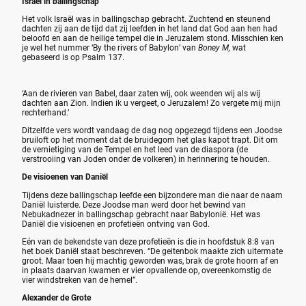
Israël in ballingschap
Het volk Israël was in ballingschap gebracht. Zuchtend en steunend
dachten zij aan de tijd dat zij leefden in het land dat God aan hen had
beloofd en aan de heilige tempel die in Jeruzalem stond. Misschien ken
je wel het nummer ‘By the rivers of Babylon’ van
Boney M,
wat
gebaseerd is op Psalm 137.
‘Aan de rivieren van Babel, daar zaten wij, ook weenden wij als wij
dachten aan Zion. Indien ik u vergeet, o Jeruzalem! Zo vergete mij mijn
rechterhand.’
Ditzelfde vers wordt vandaag de dag nog opgezegd tijdens een Joodse
bruiloft op het moment dat de bruidegom het glas kapot trapt. Dit om
de vernietiging van de Tempel en het leed van de diaspora (de
verstrooiing van Joden onder de volkeren) in herinnering te houden.
De visioenen van Daniël
Tijdens deze ballingschap leefde een bijzondere man die naar de naam
Daniël luisterde. Deze Joodse man werd door het bewind van
Nebukadnezer in ballingschap gebracht naar Babylonië. Het was
Daniël die visioenen en profetieën ontving van God.
Eén van de bekendste van deze profetieën is die in hoofdstuk 8:8 van
het boek Daniël staat beschreven. “De geitenbok maakte zich uitermate
groot. Maar toen hij machtig geworden was, brak de grote hoorn af en
in plaats daarvan kwamen er vier opvallende op, overeenkomstig de
vier windstreken van de hemel”.
Alexander de Grote