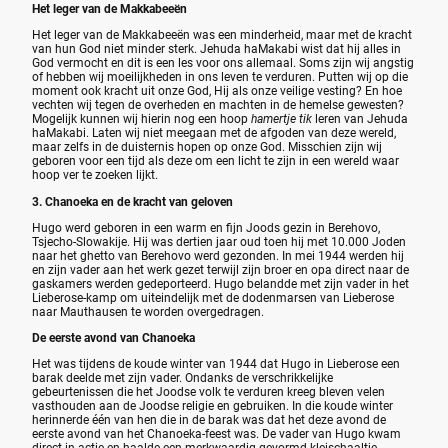
Het leger van de Makkabeeën
Het leger van de Makkabeeën was een minderheid, maar met de kracht
van hun God niet minder sterk. Jehuda haMakabi wist dat hij alles in
God vermocht en dit is een les voor ons allemaal. Soms zijn wij angstig
of hebben wij moeilijkheden in ons leven te verduren. Putten wij op die
moment ook kracht uit onze God, Hij als onze veilige vesting? En hoe
vechten wij tegen de overheden en machten in de hemelse gewesten?
Mogelijk kunnen wij hierin nog een hoop
hamertje tik
leren van Jehuda
haMakabi. Laten wij niet meegaan met de afgoden van deze wereld,
maar zelfs in de duisternis hopen op onze God. Misschien zijn wij
geboren voor een tijd als deze om een licht te zijn in een wereld waar
hoop ver te zoeken lijkt.
3. Chanoeka en de kracht van geloven
Hugo werd geboren in een warm en fijn Joods gezin in Berehovo,
Tsjecho-Slowakije. Hij was dertien jaar oud toen hij met 10.000 Joden
naar het ghetto van Berehovo werd gezonden. In mei 1944 werden hij
en zijn vader aan het werk gezet terwijl zijn broer en opa direct naar de
gaskamers werden gedeporteerd. Hugo belandde met zijn vader in het
Lieberose-kamp om uiteindelijk met de dodenmarsen van Lieberose
naar Mauthausen te worden overgedragen.
De eerste avond van Chanoeka
Het was tijdens de koude winter van 1944 dat Hugo in Lieberose een
barak deelde met zijn vader. Ondanks de verschrikkelijke
gebeurtenissen die het Joodse volk te verduren kreeg bleven velen
vasthouden aan de Joodse religie en gebruiken. In die koude winter
herinnerde één van hen die in de barak was dat het deze avond de
eerste avond van het Chanoeka-feest was. De vader van Hugo kwam