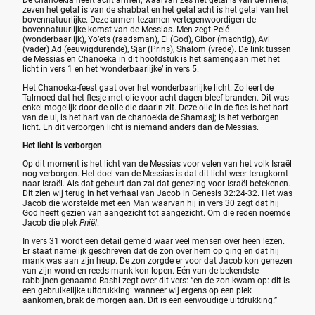
De chanoekia heeft acht armen; waarvan zes het getal is van de mens,
zeven het getal is van de shabbat en het getal acht is het getal van het
bovennatuurlijke. Deze armen tezamen vertegenwoordigen de
bovennatuurlijke komst van de Messias. Men zegt Pelé
(wonderbaarlijk), Yo’ets (raadsman), El (God), Gibor (machtig), Avi
(vader) Ad (eeuwigdurende), Sjar (Prins), Shalom (vrede). De link tussen
de Messias en Chanoeka in dit hoofdstuk is het samengaan met het
licht in vers 1 en het ‘wonderbaarlijke’ in vers 5.
Het Chanoeka-feest gaat over het wonderbaarlijke licht. Zo leert de
Talmoed dat het flesje met olie voor acht dagen bleef branden. Dit was
enkel mogelijk door de olie die daarin zit. Deze olie in de fles is het hart
van de ui, is het hart van de chanoekia de Shamasj; is het verborgen
licht. En dit verborgen licht is niemand anders dan de Messias.
Het licht is verborgen
Op dit moment is het licht van de Messias voor velen van het volk Israël
nog verborgen. Het doel van de Messias is dat dit licht weer terugkomt
naar Israël. Als dat gebeurt dan zal dat genezing voor Israël betekenen.
Dit zien wij terug in het verhaal van Jacob in Genesis 32:24-32. Het was
Jacob die worstelde met een Man waarvan hij in vers 30 zegt dat hij
God heeft gezien van aangezicht tot aangezicht. Om die reden noemde
Jacob die plek
Pniël
.
In vers 31 wordt een detail gemeld waar veel mensen over heen lezen.
Er staat namelijk geschreven dat de zon over hem op ging en dat hij
mank was aan zijn heup. De zon zorgde er voor dat Jacob kon genezen
van zijn wond en reeds mank kon lopen. Eén van de bekendste
rabbijnen genaamd Rashi zegt over dit vers: “en de zon kwam op: dit is
een gebruikelijke uitdrukking: wanneer wij ergens op een plek
aankomen, brak de morgen aan. Dit is een eenvoudige uitdrukking.”