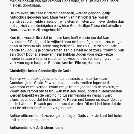
men de boeken van het verbond Gods vond, en allen die Gods Thora
hielden, doodslaan.
De vrouwen, die haar kinderen besneden, werden gedood; gelijk
Antiochus geboden had. Maar velen van het volk Israël waren
standvastig en wilden niets onreins eten, en lieten zich liever doden dan
dat zij zich verontreinigden en wilden Gods heilige Thora niet afvallen.
Daarom werden zij omgebracht.”
Kun jij je voorstellen dat je in een land leeft waarin jou dat kan
overkomen? Dat jij niet in vrijheid naar de kerk of gemeente zou mogen
gaan of Yeshua als Heere mag belijden? Hoe zou jij in zo’n situatie
handelen? Zou jij je onderwerpen aan die heerser of zou jij trouw blijven
aan God? Door alle eeuwen heen hebben Joden voor deze keuze
moeten staan en zijn er machten geweest die de vernietiging van het
volk voor ogen hadden. Pharao, Amelek, Bileam, Haman…
Christelijke keizer Constantijn de Grote
Zo zien wij dit ook gebeuren onder de eerste christelijke keizer
Constantijn de Grote. Er werden anti-Joodse wetten ingevoerd
waardoor er een verbod kwam om je tot het jodendom te bekeren, er
kwam een verbod om te trouwen met een Jood, joodse bijeenkomsten
werden beperkt en de verbinding tussen Yeshua en Pesach werd
afgesneden doordat het christelijke Pasen niet langer op dezelfde dag
als het Joodse Pesach gevierd mocht worden. Dit met het idee dat de
kerk de rol van Israël had overgenomen.
Antisemitisme is niet zozeer gericht tegen Gods volk. Je kunt het beter
anti-shem-itisme noemen.
Antisemitisme = Anti-shem-itsme