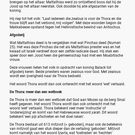
brengen op het altaar. Mattathias werd zo ontzettend boos dat hij de
Jood op het altaar neerstak. Ook doodde hij alle afgezanten van de
koning.
Hij riep tot het volk: “Laat iedereen die
zealous
is voor de Thora en die
trouw blijft aan het verbond, mij volgen”. Met deze woorden begon de
Makkabeese opstand tegen het Hellinistische bewind van Antiochus.
Afgoderij
Wat Mattathias deed is te vergelijken met wat Pinchas deed (Numeri
25). Het was deze Pinchas die net als Mattathias priester was en het
kwaad uit Israël verdreef door een zelfde radicale daad. Hij stak een
speer door een Jood heen die gemeenschap had met een Moabitische
vrouw.
Deze vrouwen lieten het volk in opdracht van koning Balack tot
afgoderij keren. Beide priesters waren zealous voor God. Met zealous
wordt een ijverigheid naar de Thora bedoeld.
Het woord Thora wordt dan ook onterecht met het woord ‘wet’ vertaald.
De Thora: meer dan een wetboek
De Thora is meer dan een wetboek dat God aan Mozes op de berg Sinaï
heeft gegeven. Het woord Thora wordt dan ook onterecht met het
woord ‘wet’ vertaald. Thora betekent veel meer ‘instructie’ of
‘onderwijzing’ en komt van het Hebreeuwse woord
yarah
. Dit woord
betekent ‘een pijl afschieten en het doel raken’.
De Thora bestaat uit 613 mitzvot (= geboden), maar ook de betekenis
van mitzvot gaat een stuk dieper dan de vertaling ‘geboden’. Mitzvot
komt namelijk van het woord
tzavta
, wat ‘toetreden’ en ‘hechten’