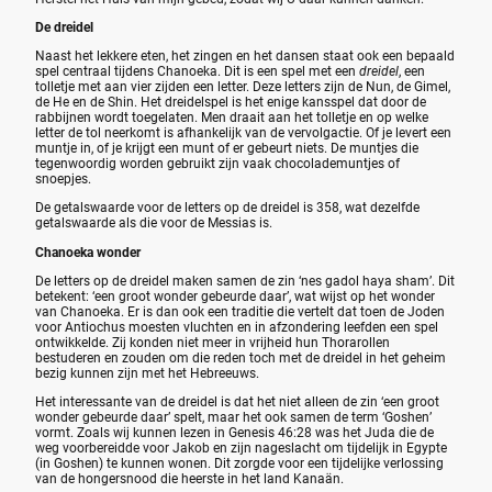
De dreidel
Naast het lekkere eten, het zingen en het dansen staat ook een bepaald
spel centraal tijdens Chanoeka. Dit is een spel met een
dreidel
, een
tolletje met aan vier zijden een letter. Deze letters zijn de Nun, de Gimel,
de He en de Shin. Het dreidelspel is het enige kansspel dat door de
rabbijnen wordt toegelaten. Men draait aan het tolletje en op welke
letter de tol neerkomt is afhankelijk van de vervolgactie. Of je levert een
muntje in, of je krijgt een munt of er gebeurt niets. De muntjes die
tegenwoordig worden gebruikt zijn vaak chocolademuntjes of
snoepjes.
De getalswaarde voor de letters op de dreidel is 358, wat dezelfde
getalswaarde als die voor de Messias is.
Chanoeka wonder
De letters op de dreidel maken samen de zin ‘nes gadol haya sham’. Dit
betekent: ‘een groot wonder gebeurde daar’, wat wijst op het wonder
van Chanoeka. Er is dan ook een traditie die vertelt dat toen de Joden
voor Antiochus moesten vluchten en in afzondering leefden een spel
ontwikkelde. Zij konden niet meer in vrijheid hun Thorarollen
bestuderen en zouden om die reden toch met de dreidel in het geheim
bezig kunnen zijn met het Hebreeuws.
Het interessante van de dreidel is dat het niet alleen de zin ‘een groot
wonder gebeurde daar’ spelt, maar het ook samen de term ‘Goshen’
vormt. Zoals wij kunnen lezen in Genesis 46:28 was het Juda die de
weg voorbereidde voor Jakob en zijn nageslacht om tijdelijk in Egypte
(in Goshen) te kunnen wonen. Dit zorgde voor een tijdelijke verlossing
van de hongersnood die heerste in het land Kanaän.