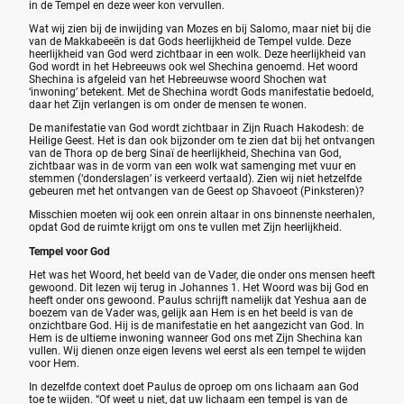
in de Tempel en deze weer kon vervullen.
Wat wij zien bij de inwijding van Mozes en bij Salomo, maar niet bij die
van de Makkabeeën is dat Gods heerlijkheid de Tempel vulde. Deze
heerlijkheid van God werd zichtbaar in een wolk. Deze heerlijkheid van
God wordt in het Hebreeuws ook wel Shechina genoemd. Het woord
Shechina is afgeleid van het Hebreeuwse woord Shochen wat
‘inwoning’ betekent. Met de Shechina wordt Gods manifestatie bedoeld,
daar het Zijn verlangen is om onder de mensen te wonen.
De manifestatie van God wordt zichtbaar in Zijn Ruach Hakodesh: de
Heilige Geest. Het is dan ook bijzonder om te zien dat bij het ontvangen
van de Thora op de berg Sinaï de heerlijkheid, Shechina van God,
zichtbaar was in de vorm van een wolk wat samenging met vuur en
stemmen (‘donderslagen’ is verkeerd vertaald). Zien wij niet hetzelfde
gebeuren met het ontvangen van de Geest op Shavoeot (Pinksteren)?
Misschien moeten wij ook een onrein altaar in ons binnenste neerhalen,
opdat God de ruimte krijgt om ons te vullen met Zijn heerlijkheid.
Tempel voor God
Het was het Woord, het beeld van de Vader, die onder ons mensen heeft
gewoond. Dit lezen wij terug in Johannes 1. Het Woord was bij God en
heeft onder ons gewoond. Paulus schrijft namelijk dat Yeshua aan de
boezem van de Vader was, gelijk aan Hem is en het beeld is van de
onzichtbare God. Hij is de manifestatie en het aangezicht van God. In
Hem is de ultieme inwoning wanneer God ons met Zijn Shechina kan
vullen. Wij dienen onze eigen levens wel eerst als een tempel te wijden
voor Hem.
In dezelfde context doet Paulus de oproep om ons lichaam aan God
toe te wijden. “Of weet u niet, dat uw lichaam een tempel is van de