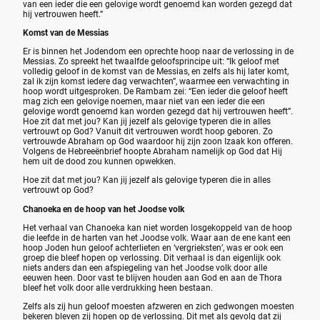
van een ieder die een gelovige wordt genoemd kan worden gezegd dat
hij vertrouwen heeft.”
Komst van de Messias
Er is binnen het Jodendom een oprechte hoop naar de verlossing in de
Messias. Zo spreekt het twaalfde geloofsprincipe uit: “Ik geloof met
volledig geloof in de komst van de Messias, en zelfs als hij later komt,
zal ik zijn komst iedere dag verwachten”, waarmee een verwachting in
hoop wordt uitgesproken. De Rambam zei: “Een ieder die geloof heeft
mag zich een gelovige noemen, maar niet van een ieder die een
gelovige wordt genoemd kan worden gezegd dat hij vertrouwen heeft”.
Hoe zit dat met jou? Kan jij jezelf als gelovige typeren die in alles
vertrouwt op God? Vanuit dit vertrouwen wordt hoop geboren. Zo
vertrouwde Abraham op God waardoor hij zijn zoon Izaak kon offeren.
Volgens de Hebreeënbrief hoopte Abraham namelijk op God dat Hij
hem uit de dood zou kunnen opwekken.
Hoe zit dat met jou? Kan jij jezelf als gelovige typeren die in alles
vertrouwt op God?
Chanoeka en de hoop van het Joodse volk
Het verhaal van Chanoeka kan niet worden losgekoppeld van de hoop
die leefde in de harten van het Joodse volk. Waar aan de ene kant een
hoop Joden hun geloof achterlieten en ‘vergrieksten’, was er ook een
groep die bleef hopen op verlossing. Dit verhaal is dan eigenlijk ook
niets anders dan een afspiegeling van het Joodse volk door alle
eeuwen heen. Door vast te blijven houden aan God en aan de Thora
bleef het volk door alle verdrukking heen bestaan.
Zelfs als zij hun geloof moesten afzweren en zich gedwongen moesten
bekeren bleven zij hopen op de verlossing. Dit met als gevolg dat zij