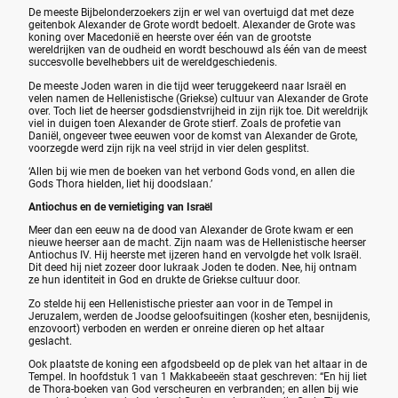
De meeste Bijbelonderzoekers zijn er wel van overtuigd dat met deze
geitenbok Alexander de Grote wordt bedoelt. Alexander de Grote was
koning over Macedonië en heerste over één van de grootste
wereldrijken van de oudheid en wordt beschouwd als één van de meest
succesvolle bevelhebbers uit de wereldgeschiedenis.
De meeste Joden waren in die tijd weer teruggekeerd naar Israël en
velen namen de Hellenistische (Griekse) cultuur van Alexander de Grote
over. Toch liet de heerser godsdienstvrijheid in zijn rijk toe. Dit wereldrijk
viel in duigen toen Alexander de Grote stierf. Zoals de profetie van
Daniël, ongeveer twee eeuwen voor de komst van Alexander de Grote,
voorzegde werd zijn rijk na veel strijd in vier delen gesplitst.
‘Allen bij wie men de boeken van het verbond Gods vond, en allen die
Gods Thora hielden, liet hij doodslaan.’
Antiochus en de vernietiging van Israël
Meer dan een eeuw na de dood van Alexander de Grote kwam er een
nieuwe heerser aan de macht. Zijn naam was de Hellenistische heerser
Antiochus IV. Hij heerste met ijzeren hand en vervolgde het volk Israël.
Dit deed hij niet zozeer door lukraak Joden te doden. Nee, hij ontnam
ze hun identiteit in God en drukte de Griekse cultuur door.
Zo stelde hij een Hellenistische priester aan voor in de Tempel in
Jeruzalem, werden de Joodse geloofsuitingen (kosher eten, besnijdenis,
enzovoort) verboden en werden er onreine dieren op het altaar
geslacht.
Ook plaatste de koning een afgodsbeeld op de plek van het altaar in de
Tempel. In hoofdstuk 1 van 1 Makkabeeën staat geschreven: “En hij liet
de Thora-boeken van God verscheuren en verbranden; en allen bij wie