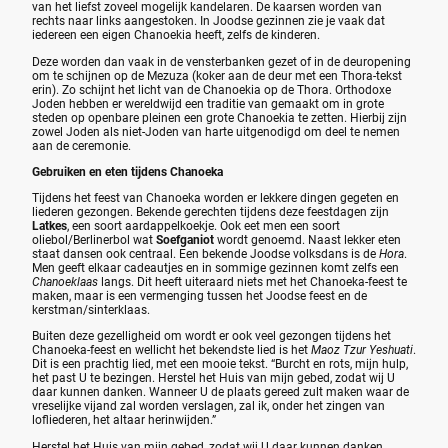
van het liefst zoveel mogelijk kandelaren. De kaarsen worden van
rechts naar links aangestoken. In Joodse gezinnen zie je vaak dat
iedereen een eigen Chanoekia heeft, zelfs de kinderen.
Deze worden dan vaak in de vensterbanken gezet of in de deuropening
om te schijnen op de Mezuza (koker aan de deur met een Thora-tekst
erin). Zo schijnt het licht van de Chanoekia op de Thora. Orthodoxe
Joden hebben er wereldwijd een traditie van gemaakt om in grote
steden op openbare pleinen een grote Chanoekia te zetten. Hierbij zijn
zowel Joden als niet-Joden van harte uitgenodigd om deel te nemen
aan de ceremonie.
Gebruiken en eten tijdens Chanoeka
Tijdens het feest van Chanoeka worden er lekkere dingen gegeten en
liederen gezongen. Bekende gerechten tijdens deze feestdagen zijn
Latkes
, een soort aardappelkoekje. Ook eet men een soort
oliebol/Berlinerbol wat
Soefganiot
wordt genoemd. Naast lekker eten
staat dansen ook centraal. Een bekende Joodse volksdans is de
Hora
.
Men geeft elkaar cadeautjes en in sommige gezinnen komt zelfs een
Chanoeklaas
langs. Dit heeft uiteraard niets met het Chanoeka-feest te
maken, maar is een vermenging tussen het Joodse feest en de
kerstman/sinterklaas.
Buiten deze gezelligheid om wordt er ook veel gezongen tijdens het
Chanoeka-feest en wellicht het bekendste lied is het
Maoz Tzur Yeshuati
.
Dit is een prachtig lied, met een mooie tekst. “Burcht en rots, mijn hulp,
het past U te bezingen. Herstel het Huis van mijn gebed, zodat wij U
daar kunnen danken. Wanneer U de plaats gereed zult maken waar de
vreselijke vijand zal worden verslagen, zal ik, onder het zingen van
lofliederen, het altaar herinwijden.”
Herstel het Huis van mijn gebed, zodat wij U daar kunnen danken.