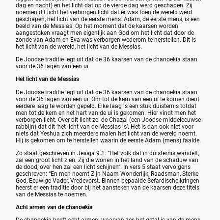
dag en nacht) en het licht dat op de vierde dag werd geschapen. Zij
noemen dit licht het verborgen licht dat er was toen de wereld werd
geschapen, het licht van de eerste mens. Adam, de eerste mens, is een
beeld van de Messias. Op het moment dat de kaarsen worden
aangestoken vraagt men eigenlijk aan God om het licht dat door de
zonde van Adam en Eva was verborgen wederom te herstellen. Dit is
het licht van de wereld, het licht van de Messias.
De Joodse traditie legt uit dat de 36 kaarsen van de chanoekia staan
voor de 36 lagen van een ui.
Het licht van de Messias
De Joodse traditie legt uit dat de 36 kaarsen van de chanoekia staan
voor de 36 lagen van een ui. Om tot de kern van een ui te komen dient
eerdere laag te worden gepeld. Elke laag is een stuk duisternis totdat
men tot de kern en het hart van de ui is gekomen. Hier vindt men het
verborgen licht. Over dit licht zei de Chazal (een Joodse middeleeuwse
rabbijn) dat dit ‘het licht van de Messias is’. Het is dan ook niet voor
niets dat Yeshua zich meerdere malen het licht van de wereld noemt.
Hij is gekomen om te herstellen waarin de eerste Adam (mens) faalde.
Zo staat geschreven in Jesaja 9:1: “Het volk dat in duisternis wandelt,
zal een groot licht zien. Zij die wonen in het land van de schaduw van
de dood, over hen zal een licht schijnen”. In vers 5 staat vervolgens
geschreven: “En men noemt Zijn Naam Wonderlijk, Raadsman, Sterke
God, Eeuwige Vader, Vredevorst. Binnen bepaalde Sefardische kringen
heerst er een traditie door bij het aansteken van de kaarsen deze titels
van de Messias te noemen.
Acht armen van de chanoekia