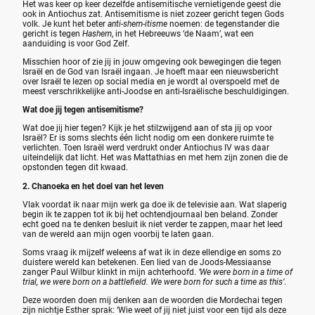
Het was keer op keer dezelfde antisemitische vernietigende geest die
ook in Antiochus zat. Antisemitisme is niet zozeer gericht tegen Gods
volk. Je kunt het beter
anti-shem-itisme
noemen: de tegenstander die
gericht is tegen
Hashem
, in het Hebreeuws ‘de Naam’, wat een
aanduiding is voor God Zelf.
Misschien hoor of zie jij in jouw omgeving ook bewegingen die tegen
Israël en de God van Israël ingaan. Je hoeft maar een nieuwsbericht
over Israël te lezen op social media en je wordt al overspoeld met de
meest verschrikkelijke anti-Joodse en anti-Israëlische beschuldigingen.
Wat doe jij tegen antisemitisme?
Wat doe jij hier tegen? Kijk je het stilzwijgend aan of sta jij op voor
Israël? Er is soms slechts één licht nodig om een donkere ruimte te
verlichten. Toen Israël werd verdrukt onder Antiochus IV was daar
uiteindelijk dat licht. Het was Mattathias en met hem zijn zonen die de
opstonden tegen dit kwaad.
2. Chanoeka en het doel van het leven
Vlak voordat ik naar mijn werk ga doe ik de televisie aan. Wat slaperig
begin ik te zappen tot ik bij het ochtendjournaal ben beland. Zonder
echt goed na te denken besluit ik niet verder te zappen, maar het leed
van de wereld aan mijn ogen voorbij te laten gaan.
Soms vraag ik mijzelf weleens af wat ik in deze ellendige en soms zo
duistere wereld kan betekenen. Een lied van de Joods-Messiaanse
zanger Paul Wilbur klinkt in mijn achterhoofd.
‘We were born in a time of
trial, we were born on a battlefield. We were born for such a time as this’
.
Deze woorden doen mij denken aan de woorden die Mordechai tegen
zijn nichtje Esther sprak: ‘Wie weet of jij niet juist voor een tijd als deze