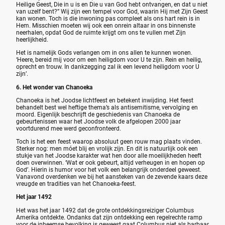
Heilige Geest, Die in u is en Die u van God hebt ontvangen, en dat u niet
van uzelf bent?” Wij zijn een tempel voor God, waarin Hij met Zijn Geest
kan wonen. Toch is die inwoning pas compleet als ons hart rein is in
Hem. Misschien moeten wij ook een onrein altaar in ons binnenste
neerhalen, opdat God de ruimte krijgt om ons te vullen met Zijn
heerlijkheid.
Het is namelijk Gods verlangen om in ons allen te kunnen wonen.
‘Heere, bereid mij voor om een heiligdom voor U te zijn. Rein en heilig,
oprecht en trouw. In dankzegging zal ik een levend heiligdom voor U
zijn’.
6. Het wonder van Chanoeka
Chanoeka is het Joodse lichtfeest en betekent inwijding. Het feest
behandelt best wel heftige thema’s als antisemitisme, vervolging en
moord. Eigenlijk beschrijft de geschiedenis van Chanoeka de
gebeurtenissen waar het Joodse volk de afgelopen 2000 jaar
voortdurend mee werd geconfronteerd.
Toch is het een feest waarop absoluut geen rouw mag plaats vinden.
Sterker nog: men móet blij en vrolijk zijn. En dit is natuurlijk ook een
stukje van het Joodse karakter wat hen door alle moeilijkheden heeft
doen overwinnen. ‘Wat er ook gebeurt, altijd verheugen in en hopen op
God’. Hierin is humor voor het volk een belangrijk onderdeel geweest.
Vanavond overdenken we bij het aansteken van de zevende kaars deze
vreugde en tradities van het Chanoeka-feest.
Het jaar 1492
Het was het jaar 1492 dat de grote ontdekkingsreiziger Columbus
Amerika ontdekte. Ondanks dat zijn ontdekking een regelrechte ramp
voor de inheemse bevolking is geweest gaat Columbus niet als barbaar