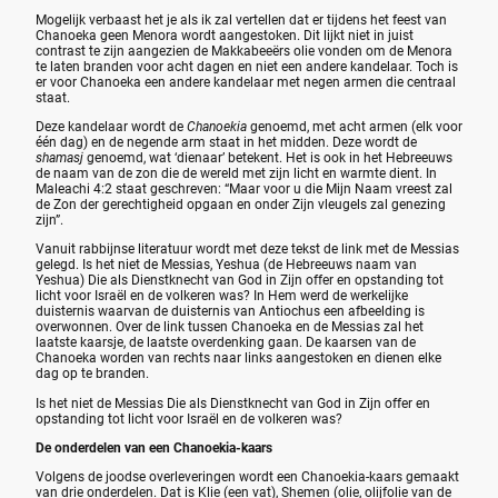
Mogelijk verbaast het je als ik zal vertellen dat er tijdens het feest van
Chanoeka geen Menora wordt aangestoken. Dit lijkt niet in juist
contrast te zijn aangezien de Makkabeeërs olie vonden om de Menora
te laten branden voor acht dagen en niet een andere kandelaar. Toch is
er voor Chanoeka een andere kandelaar met negen armen die centraal
staat.
Deze kandelaar wordt de
Chanoekia
genoemd, met acht armen (elk voor
één dag) en de negende arm staat in het midden. Deze wordt de
shamasj
genoemd, wat ‘dienaar’ betekent. Het is ook in het Hebreeuws
de naam van de zon die de wereld met zijn licht en warmte dient. In
Maleachi 4:2 staat geschreven: “Maar voor u die Mijn Naam vreest zal
de Zon der gerechtigheid opgaan en onder Zijn vleugels zal genezing
zijn”.
Vanuit rabbijnse literatuur wordt met deze tekst de link met de Messias
gelegd. Is het niet de Messias, Yeshua (de Hebreeuws naam van
Yeshua) Die als Dienstknecht van God in Zijn offer en opstanding tot
licht voor Israël en de volkeren was? In Hem werd de werkelijke
duisternis waarvan de duisternis van Antiochus een afbeelding is
overwonnen. Over de link tussen Chanoeka en de Messias zal het
laatste kaarsje, de laatste overdenking gaan. De kaarsen van de
Chanoeka worden van rechts naar links aangestoken en dienen elke
dag op te branden.
Is het niet de Messias Die als Dienstknecht van God in Zijn offer en
opstanding tot licht voor Israël en de volkeren was?
De onderdelen van een Chanoekia-kaars
Volgens de joodse overleveringen wordt een Chanoekia-kaars gemaakt
van drie onderdelen. Dat is Klie (een vat), Shemen (olie, olijfolie van de