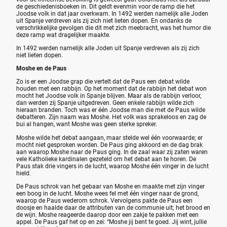
de geschiedenisboeken in. Dit geldt evenmin voor de ramp die het
Joodse volk in dat jaar overkwam. In 1492 werden namelijk alle Joden
uit Spanje verdreven als zij zich niet lieten dopen. En ondanks de
verschrikkelijke gevolgen die dit met zich meebracht, was het humor die
deze ramp wat dragelijker maakte.
In 1492 werden namelijk alle Joden uit Spanje verdreven als zij zich
niet lieten dopen.
Moshe en de Paus
Zo is er een Joodse grap die vertelt dat de Paus een debat wilde
houden met een rabbijn. Op het moment dat de rabbijn het debat won
mocht het Joodse volk in Spanje blijven. Maar als de rabbijn verloor,
dan werden zij Spanje uitgedreven. Geen enkele rabbijn wilde zich
hieraan branden. Toch was er één Joodse man die met de Paus wilde
debatteren. Zijn naam was Moshe. Het volk was sprakeloos en zag de
bui al hangen, want Moshe was geen sterke spreker.
Moshe wilde het debat aangaan, maar stelde wel één voorwaarde; er
mocht niet gesproken worden. De Paus ging akkoord en de dag brak
aan waarop Moshe naar de Paus ging. In de zaal waar zij zaten waren
vele Katholieke kardinalen gezeteld om het debat aan te horen. De
Paus stak drie vingers in de lucht, waarop Moshe één vinger in de lucht
hield.
De Paus schrok van het gebaar van Moshe en maakte met zijn vinger
een boog in de lucht. Moshe wees fel met één vinger naar de grond,
waarop de Paus wederom schrok. Vervolgens pakte de Paus een
doosje en haalde daar de attributen van de communie uit; het brood en
de wijn. Moshe reageerde daarop door een zakje te pakken met een
appel. De Paus gaf het op en zei: “Moshe jij bent te goed. Jij wint, jullie