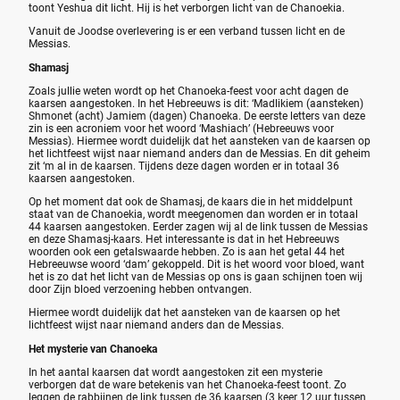
toont Yeshua dit licht. Hij is het verborgen licht van de Chanoekia.
Vanuit de Joodse overlevering is er een verband tussen licht en de
Messias.
Shamasj
Zoals jullie weten wordt op het Chanoeka-feest voor acht dagen de
kaarsen aangestoken. In het Hebreeuws is dit: ‘Madlikiem (aansteken)
Shmonet (acht) Jamiem (dagen) Chanoeka. De eerste letters van deze
zin is een acroniem voor het woord ‘Mashiach’ (Hebreeuws voor
Messias). Hiermee wordt duidelijk dat het aansteken van de kaarsen op
het lichtfeest wijst naar niemand anders dan de Messias. En dit geheim
zit ‘m al in de kaarsen. Tijdens deze dagen worden er in totaal 36
kaarsen aangestoken.
Op het moment dat ook de Shamasj, de kaars die in het middelpunt
staat van de Chanoekia, wordt meegenomen dan worden er in totaal
44 kaarsen aangestoken. Eerder zagen wij al de link tussen de Messias
en deze Shamasj-kaars. Het interessante is dat in het Hebreeuws
woorden ook een getalswaarde hebben. Zo is aan het getal 44 het
Hebreeuwse woord ‘dam’ gekoppeld. Dit is het woord voor bloed, want
het is zo dat het licht van de Messias op ons is gaan schijnen toen wij
door Zijn bloed verzoening hebben ontvangen.
Hiermee wordt duidelijk dat het aansteken van de kaarsen op het
lichtfeest wijst naar niemand anders dan de Messias.
Het mysterie van Chanoeka
In het aantal kaarsen dat wordt aangestoken zit een mysterie
verborgen dat de ware betekenis van het Chanoeka-feest toont. Zo
leggen de rabbijnen de link tussen de 36 kaarsen (3 keer 12 uur tussen