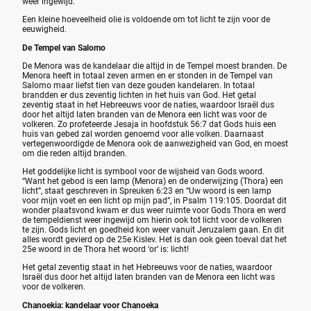
weer ingewijd.
Een kleine hoeveelheid olie is voldoende om tot licht te zijn voor de
eeuwigheid.
De Tempel van Salomo
De Menora was de kandelaar die altijd in de Tempel moest branden. De
Menora heeft in totaal zeven armen en er stonden in de Tempel van
Salomo maar liefst tien van deze gouden kandelaren. In totaal
brandden er dus zeventig lichten in het huis van God. Het getal
zeventig staat in het Hebreeuws voor de naties, waardoor Israël dus
door het altijd laten branden van de Menora een licht was voor de
volkeren. Zo profeteerde Jesaja in hoofdstuk 56:7 dat Gods huis een
huis van gebed zal worden genoemd voor alle volken. Daarnaast
vertegenwoordigde de Menora ook de aanwezigheid van God, en moest
om die reden altijd branden.
Het goddelijke licht is symbool voor de wijsheid van Gods woord.
“Want het gebod is een lamp (Menora) en de onderwijzing (Thora) een
licht”, staat geschreven in Spreuken 6:23 en “Uw woord is een lamp
voor mijn voet en een licht op mijn pad”, in Psalm 119:105. Doordat dit
wonder plaatsvond kwam er dus weer ruimte voor Gods Thora en werd
de tempeldienst weer ingewijd om hierin ook tot licht voor de volkeren
te zijn. Gods licht en goedheid kon weer vanuit Jeruzalem gaan. En dit
alles wordt gevierd op de 25e Kislev. Het is dan ook geen toeval dat het
25e woord in de Thora het woord ‘or’ is: licht!
Het getal zeventig staat in het Hebreeuws voor de naties, waardoor
Israël dus door het altijd laten branden van de Menora een licht was
voor de volkeren.
Chanoekia: kandelaar voor Chanoeka