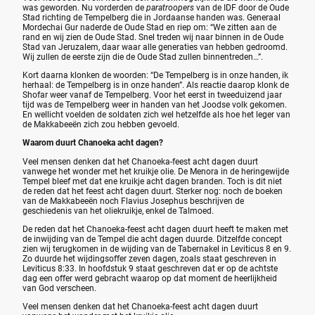
was geworden. Nu vorderden de
paratroopers
van de IDF door de Oude
Stad richting de Tempelberg die in Jordaanse handen was. Generaal
Mordechai Gur naderde de Oude Stad en riep om: “We zitten aan de
rand en wij zien de Oude Stad. Snel treden wij naar binnen in de Oude
Stad van Jeruzalem, daar waar alle generaties van hebben gedroomd.
Wij zullen de eerste zijn die de Oude Stad zullen binnentreden…”.
Kort daarna klonken de woorden: “De Tempelberg is in onze handen, ik
herhaal: de Tempelberg is in onze handen”. Als reactie daarop klonk de
Shofar weer vanaf de Tempelberg. Voor het eerst in tweeduizend jaar
tijd was de Tempelberg weer in handen van het Joodse volk gekomen.
En wellicht voelden de soldaten zich wel hetzelfde als hoe het leger van
de Makkabeeën zich zou hebben gevoeld.
Waarom duurt Chanoeka acht dagen?
Veel mensen denken dat het Chanoeka-feest acht dagen duurt
vanwege het wonder met het kruikje olie. De Menora in de heringewijde
Tempel bleef met dat ene kruikje acht dagen branden. Toch is dit niet
de reden dat het feest acht dagen duurt. Sterker nog: noch de boeken
van de Makkabeeën noch Flavius Josephus beschrijven de
geschiedenis van het oliekruikje, enkel de Talmoed.
De reden dat het Chanoeka-feest acht dagen duurt heeft te maken met
de inwijding van de Tempel die acht dagen duurde. Ditzelfde concept
zien wij terugkomen in de wijding van de Tabernakel in Leviticus 8 en 9.
Zo duurde het wijdingsoffer zeven dagen, zoals staat geschreven in
Leviticus 8:33. In hoofdstuk 9 staat geschreven dat er op de achtste
dag een offer werd gebracht waarop op dat moment de heerlijkheid
van God verscheen.
Veel mensen denken dat het Chanoeka-feest acht dagen duurt