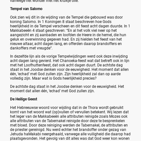
vanwege het wonder met het kruikje olie.
Tempel van Salomo
Ook zien wij dit in de wijding van de Tempel die gebouwd was door
koning Salomo. In 1 Koningen 8 staat beschreven hoe Gods
heerlijkheid in de Tempel verscheen en dit feest acht dagen duurde. In 1
Makkabeeën 4 staat geschreven: “En al het volk viel neer op het
aangezicht en zij aanbaden en loofden de Heere in de hemel, die hun
geluk en overwinning gegeven had. En zij hielden het feest van het
nieuwe altaar, acht dagen lang, en offerden daarop brandoffers en
dankoffers met vreugde”.
In dezelfde lijn als de vorige Tempelwijdingen werd ook deze inwijding
acht dagen lang gevierd. Het Chanoeka-feest wat dat betreft ook in lijn
met het Loofhuttenfeest, dat ook acht dagen duurt. De achtste dag
staat in het Joodse denken voor de eeuwigheid. Het moment dat allen
één, ‘echad’ met God zullen zijn. Zijn heerlijkheid zal dan op aarde
volledig zijn. Maar wat is Gods heerlijkheid precies?
De achtste dag staat in het Joodse denken voor de eeuwigheid. Het
moment dat allen één, ‘echad’ met God zullen zijn.
De Heilige Geest
Het Hebreeuwse woord voor wijding dat in de Thora wordt gebruikt
komt van het woord wat (op)vullen of vervullen betekent. Wij lezen dat
het leger van de Makkabeeën alle attributen reinigde zoals Mozes ook
alle attributen van de Tabernakel reinigde door deze te besprenkelen
met bloed. Door deze reiniging werden de Tabernakel, de attributen en
de priester gereinigd. Nu werd echter het brandoffer onder gezag van
Jehuda haMakabi neergehaald, vanwege alle vuiligheid die daarop had
plaatsgevonden. Het gevolg van dit alles was dat God weer kon wonen