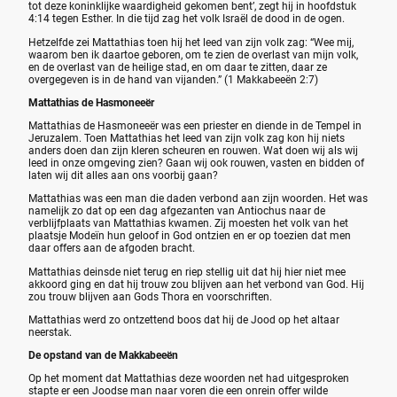
tot deze koninklijke waardigheid gekomen bent’, zegt hij in hoofdstuk
4:14 tegen Esther. In die tijd zag het volk Israël de dood in de ogen.
Hetzelfde zei Mattathias toen hij het leed van zijn volk zag: “Wee mij,
waarom ben ik daartoe geboren, om te zien de overlast van mijn volk,
en de overlast van de heilige stad, en om daar te zitten, daar ze
overgegeven is in de hand van vijanden.” (1 Makkabeeën 2:7)
Mattathias de Hasmoneeër
Mattathias de Hasmoneeër was een priester en diende in de Tempel in
Jeruzalem. Toen Mattathias het leed van zijn volk zag kon hij niets
anders doen dan zijn kleren scheuren en rouwen. Wat doen wij als wij
leed in onze omgeving zien? Gaan wij ook rouwen, vasten en bidden of
laten wij dit alles aan ons voorbij gaan?
Mattathias was een man die daden verbond aan zijn woorden. Het was
namelijk zo dat op een dag afgezanten van Antiochus naar de
verblijfplaats van Mattathias kwamen. Zij moesten het volk van het
plaatsje Modeïn hun geloof in God ontzien en er op toezien dat men
daar offers aan de afgoden bracht.
Mattathias deinsde niet terug en riep stellig uit dat hij hier niet mee
akkoord ging en dat hij trouw zou blijven aan het verbond van God. Hij
zou trouw blijven aan Gods Thora en voorschriften.
Mattathias werd zo ontzettend boos dat hij de Jood op het altaar
neerstak.
De opstand van de Makkabeeën
Op het moment dat Mattathias deze woorden net had uitgesproken
stapte er een Joodse man naar voren die een onrein offer wilde